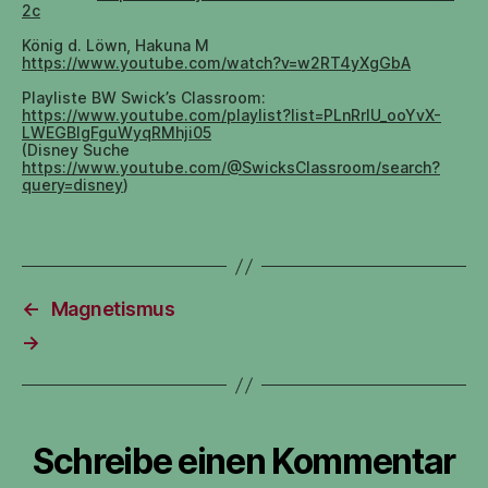
2c
König d. Löwn, Hakuna M
https://www.youtube.com/watch?v=w2RT4yXgGbA
Playliste BW Swick’s Classroom:
https://www.youtube.com/playlist?list=PLnRrlU_ooYvX-
LWEGBlgFguWyqRMhji05
(Disney Suche
https://www.youtube.com/@SwicksClassroom/search?
query=disney
)
←
Magnetismus
→
Schreibe einen Kommentar