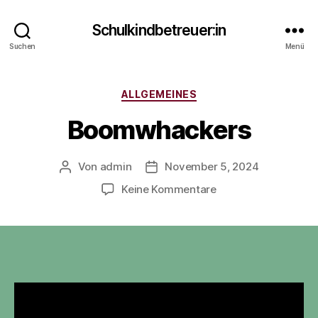
Schulkindbetreuer:in
Suchen
Menü
Kategorien
ALLGEMEINES
Boomwhackers
Von
admin
November 5, 2024
Beitragsautor
Veröffentlichungsdatum
zu
Keine Kommentare
Boomwhackers