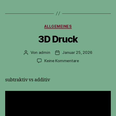
Kategorien
ALLGEMEINES
3D Druck
Von
admin
Januar 25, 2026
Beitragsautor
Veröffentlichungsdatum
zu
Keine Kommentare
3D
Druck
subtraktiv vs additiv