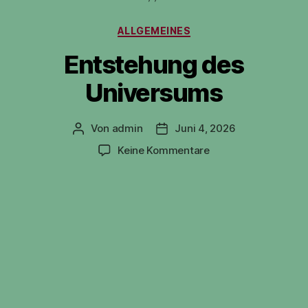
Kategorien
ALLGEMEINES
Entstehung des
Universums
Von
admin
Juni 4, 2026
Beitragsautor
Veröffentlichungsdatum
zu
Keine Kommentare
Entstehung
des
Universums