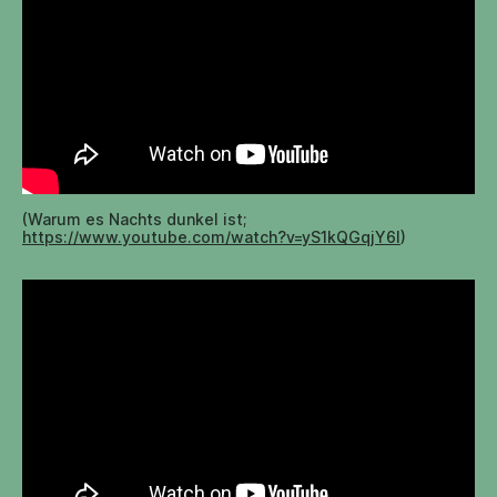
(Warum es Nachts dunkel ist;
https://www.youtube.com/watch?v=yS1kQGqjY6I
)