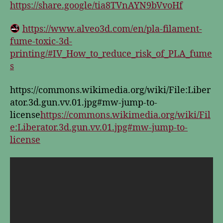
https://share.google/tia8TVnAYN9bVvoHf
https://www.alveo3d.com/en/pla-filament-
fume-toxic-3d-
printing/#IV_How_to_reduce_risk_of_PLA_fume
s
https://commons.wikimedia.org/wiki/File:Liber
ator.3d.gun.vv.01.jpg#mw-jump-to-
license
https://commons.wikimedia.org/wiki/Fil
e:Liberator.3d.gun.vv.01.jpg#mw-jump-to-
license