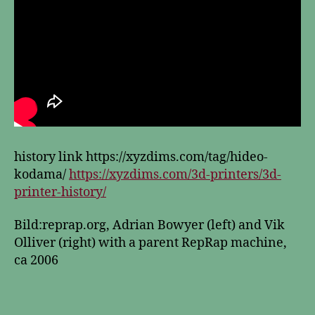
history link https://xyzdims.com/tag/hideo-
kodama/
https://xyzdims.com/3d-printers/3d-
printer-history/
Bild:reprap.org, Adrian Bowyer (left) and Vik
Olliver (right) with a parent RepRap machine,
ca 2006