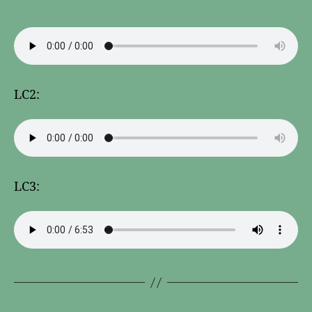
LC2:
LC3: