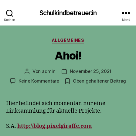
Schulkindbetreuer:in
Suchen
Menü
Kategorien
ALLGEMEINES
Ahoi!
Von
admin
November 25, 2021
Beitragsautor
Veröffentlichungsdatum
zu
Keine Kommentare
Oben gehaltener Beitrag
Ahoi!
Hier befindet sich momentan nur eine
Linksammlung für aktuelle Projekte.
S.A.
http://blog.pixelgiraffe.com