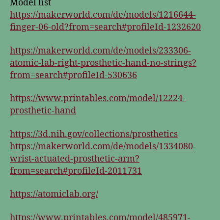
Model list
https://makerworld.com/de/models/1216644-
finger-06-old?from=search#profileId-1232620
https://makerworld.com/de/models/233306-
atomic-lab-right-prosthetic-hand-no-strings?
from=search#profileId-530636
https://www.printables.com/model/12224-
prosthetic-hand
https://3d.nih.gov/collections/prosthetics
https://makerworld.com/de/models/1334080-
wrist-actuated-prosthetic-arm?
from=search#profileId-2011731
https://atomiclab.org/
https://www.printables.com/model/485971-