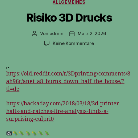
Kategorien
ALLGEMEINES
Risiko 3D Drucks
Von
admin
März 2, 2026
Beitragsautor
Veröffentlichungsdatum
zu
Keine Kommentare
Risiko
3D
Drucks
,.
https://old.reddit.com/r/3Dprinting/comments/8
ah96r/anet_a8_burns_down_half_the_house/?
tl=de
https://hackaday.com/2018/03/18/3d-printer-
halts-and-catches-fire-analysis-finds-a-
surprising-culprit/