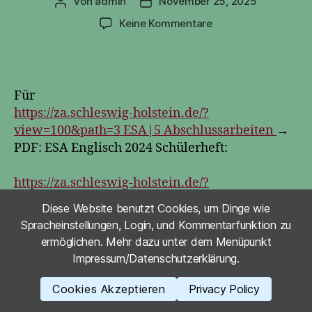
Von
admin
November 25, 2025
Beitragsautor
Veröffentlichungsdatum
zu
Keine Kommentare
Englisch
Probearbeit
Für
https://za.schleswig-holstein.de/?
view=100&path=3 ESA|5 Abschlussarbeiten
→
PDF: ESA Englisch 2024 Schülerheft:
https://za.schleswig-holstein.de/?
view=101&path=3%20ESA|5%20Abschlussarbe
Diese Website benutzt Cookies, um Dinge wie
iten&dHash=2acf99c26097b159f6a85486f70f09a
Spracheinstellungen, Login, und Kommentarfunktion zu
c
ermöglichen. Mehr dazu unter dem Menüpunkt
Impressum/Datenschutzerklärung.
Cookies Akzeptieren
Privacy Policy