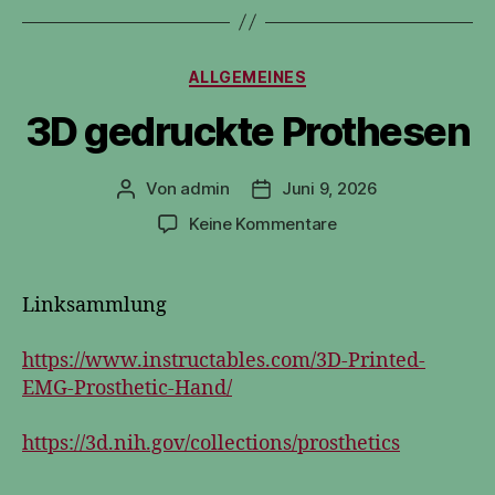
Kategorien
ALLGEMEINES
3D gedruckte Prothesen
Von
admin
Juni 9, 2026
Beitragsautor
Veröffentlichungsdatum
zu
Keine Kommentare
3D
gedruckte
Prothesen
Linksammlung
https://www.instructables.com/3D-Printed-
EMG-Prosthetic-Hand/
https://3d.nih.gov/collections/prosthetics