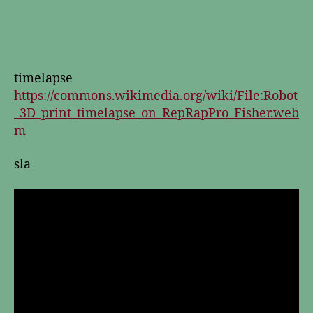
timelapse
https://commons.wikimedia.org/wiki/File:Robot
_3D_print_timelapse_on_RepRapPro_Fisher.web
m
sla