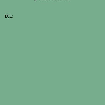
ESA
Übung
LC
LC1:
21
–
Engl.
Abschl.