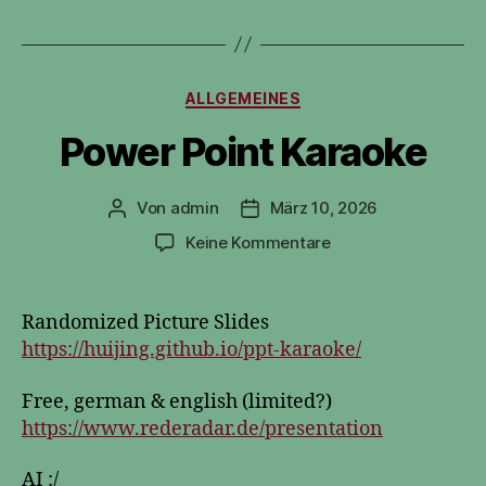
Kategorien
ALLGEMEINES
Power Point Karaoke
Von
admin
März 10, 2026
Beitragsautor
Veröffentlichungsdatum
zu
Keine Kommentare
Power
Point
Karaoke
Randomized Picture Slides
https://huijing.github.io/ppt-karaoke/
Free, german & english (limited?)
https://www.rederadar.de/presentation
AI :/