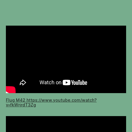
Flug M42 https://www.youtube.com/watch?
v=fkWrjrdT3Zg